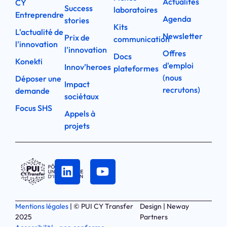
Actualités
CY
Success
laboratoires
Entreprendre
Agenda
stories
Kits
L'actualité de
Newsletter
Prix de
communication
l'innovation
l'innovation
Offres
Docs
Konekti
d'emploi
Innov’heroes
plateformes
(nous
Déposer une
Impact
recrutons)
demande
sociétaux
Focus SHS
Appels à
projets
Mentions légales
| © PUI CY Transfer
Design | Neway
2025
Partners