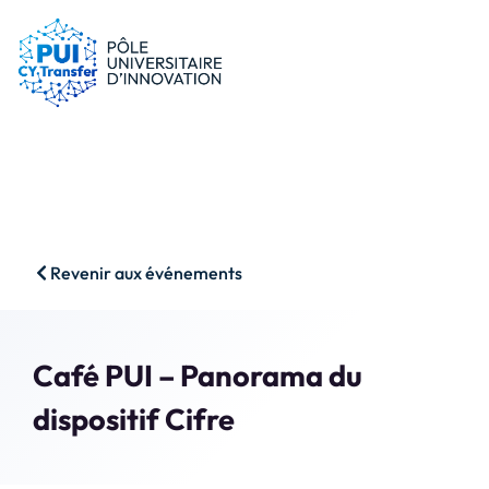
le PUI
Conseils & dispositifs
Entreprises
Nos ressources
Chercheurs
Actualités
Start-ups
AAP
Étudiants
Agenda
SHS
Contact
Revenir aux événements
Impact & Wins
Rechercher
Accès membres
Café PUI – Panorama du
dispositif Cifre