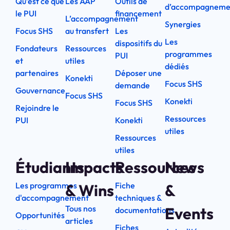
Qu’est ce que
Les AAP
Outils de
d’accompagneme
le PUI
financement
L’accompagnement
Synergies
Focus SHS
au transfert
Les
Les
dispositifs du
Fondateurs
Ressources
programmes
PUI
et
utiles
dédiés
partenaires
Déposer une
Konekti
Focus SHS
demande
Gouvernance
Focus SHS
Konekti
Focus SHS
Rejoindre le
Ressources
PUI
Konekti
utiles
Ressources
utiles
Étudiants
Impacts
Ressources
News
Les programmes
Fiche
& Wins
&
d'accompagnement
techniques &
Tous nos
Events
documentations
Opportunités
articles
Fiches