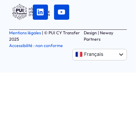
Mentions légales
| © PUI CY Transfer
Design | Neway
2025
Partners
Accessibilité : non conforme
Anglais
Français