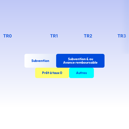
TR0
TR1
TR2
TR3
Subvention & ou
Subvention
Avance remboursable
Prêt à taux 0
Autres