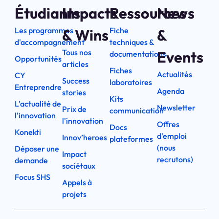
Étudiants
Impacts
Ressources
News
Les programmes
Fiche
& Wins
&
d'accompagnement
techniques &
Tous nos
Events
documentations
Opportunités
articles
Fiches
Actualités
CY
Success
laboratoires
Entreprendre
Agenda
stories
Kits
L'actualité de
Newsletter
Prix de
communication
l'innovation
l'innovation
Offres
Docs
Konekti
d'emploi
Innov’heroes
plateformes
(nous
Déposer une
Impact
recrutons)
demande
sociétaux
Focus SHS
Appels à
projets