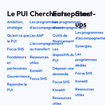
Le PUI
Chercheurs
Entreprises
Start-
Ambition,
Les programmes
Les programmes
ups
stratégie
d'accompagnement
d'accompagnement
Les programmes
Qu’est ce que
Les AAP
Outils de
d’accompagneme
le PUI
financement
L’accompagnement
Synergies
Focus SHS
au transfert
Les
Les
dispositifs du
Fondateurs
Ressources
programmes
PUI
et
utiles
dédiés
partenaires
Déposer une
Konekti
Focus SHS
demande
Gouvernance
Focus SHS
Konekti
Focus SHS
Rejoindre le
Ressources
PUI
Konekti
utiles
Ressources
utiles