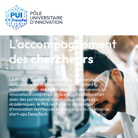
le PUI
Conseils & dispositifs
Entreprises
Nos ressources
Chercheurs
L’accompagnement
Actualités
Start-ups
AAP
des
chercheurs
Étudiants
Agenda
SHS
Contact
Le PUI CY Transfer accompagne les chercheurs
Impact & Wins
dans leurs projets d’innovation, en facilitant la
Rechercher
transformation des technologies et des savoirs, en
innovations concrètes. Grâce à une collaboration
Accès membres
avec des partenaires industriels, étatiques et
académiques, le PUI renforce la dynamique
d’innovation territoriale et encourage la création de
start-ups DeepTech.