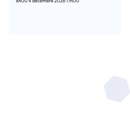
8h00
4 décembre 2026
17h00
Lire l’article
Soyez au coeur de la
recherche
au service de