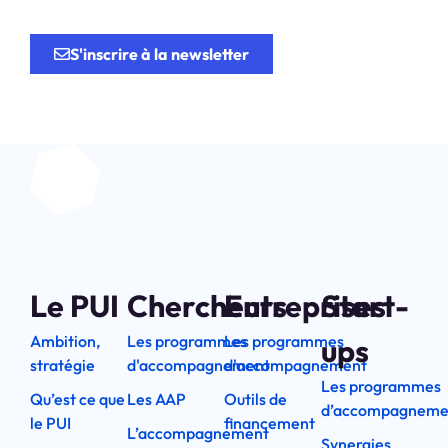
l’innovation.
S'inscrire à la newsletter
Le PUI
Chercheurs
Entreprises
Start-
Ambition,
Les programmes
Les programmes
ups
stratégie
d'accompagnement
d'accompagnement
Les programmes
Qu’est ce que
Les AAP
Outils de
d’accompagneme
le PUI
financement
L’accompagnement
Synergies