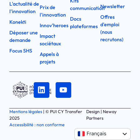
Kits
L'actualité de
Newsletter
Prix de
communication
l'innovation
l'innovation
Offres
Docs
Konekti
d'emploi
Innov’heroes
plateformes
(nous
Déposer une
Impact
recrutons)
demande
sociétaux
Focus SHS
Appels à
projets
Mentions légales
| © PUI CY Transfer
Design | Neway
2025
Partners
Accessibilité : non conforme
Anglais
Français