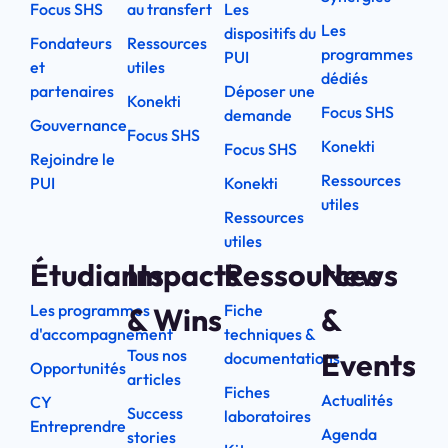
Focus SHS
au transfert
Les
Les
dispositifs du
Fondateurs
Ressources
programmes
PUI
et
utiles
dédiés
partenaires
Déposer une
Konekti
Focus SHS
demande
Gouvernance
Focus SHS
Konekti
Focus SHS
Rejoindre le
Ressources
PUI
Konekti
utiles
Ressources
utiles
Étudiants
Impacts
Ressources
News
Les programmes
Fiche
& Wins
&
d'accompagnement
techniques &
Tous nos
Events
documentations
Opportunités
articles
Fiches
Actualités
CY
Success
laboratoires
Entreprendre
Agenda
stories