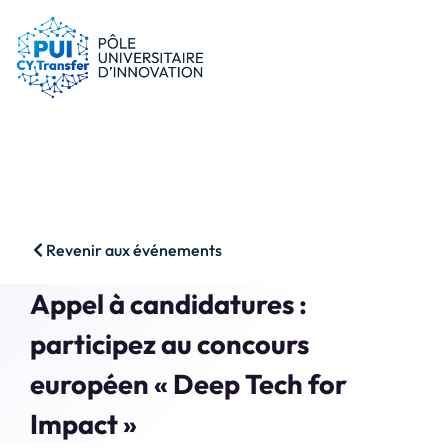
le PUI
Conseils & dispositifs
Entreprises
Nos ressources
Chercheurs
Actualités
Start-ups
AAP
Étudiants
Agenda
SHS
Contact
Revenir aux événements
Impact & Wins
Rechercher
Appel à candidatures :
Accès membres
participez au concours
européen « Deep Tech for
Impact »