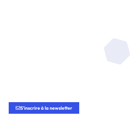
Soyez au coeur de la
recherche
au service de
l’innovation.
S'inscrire à la newsletter