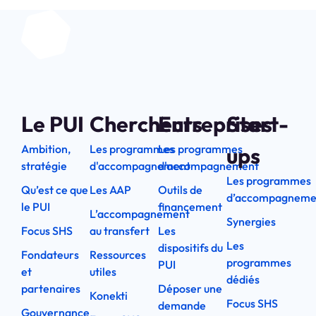
Le PUI
Chercheurs
Entreprises
Start-
Ambition,
Les programmes
Les programmes
ups
stratégie
d'accompagnement
d'accompagnement
Les programmes
Qu’est ce que
Les AAP
Outils de
d’accompagneme
le PUI
financement
L’accompagnement
Synergies
Focus SHS
au transfert
Les
Les
dispositifs du
Fondateurs
Ressources
programmes
PUI
et
utiles
dédiés
partenaires
Déposer une
Konekti
Focus SHS
demande
Gouvernance