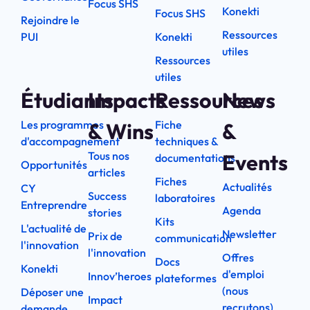
Focus SHS
Konekti
Focus SHS
Rejoindre le
Ressources
PUI
Konekti
utiles
Ressources
utiles
Étudiants
Impacts
Ressources
News
Les programmes
Fiche
& Wins
&
d'accompagnement
techniques &
Tous nos
Events
documentations
Opportunités
articles
Fiches
Actualités
CY
Success
laboratoires
Entreprendre
Agenda
stories
Kits
L'actualité de
Newsletter
Prix de
communication
l'innovation
l'innovation
Offres
Docs
Konekti
d'emploi
Innov’heroes
plateformes
(nous
Déposer une
Impact
recrutons)
demande