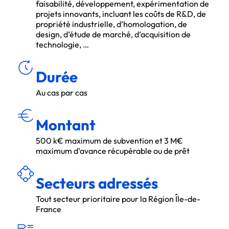
faisabilité, développement, expérimentation de
projets innovants, incluant les coûts de R&D, de
propriété industrielle, d’homologation, de
design, d’étude de marché, d’acquisition de
technologie, …
ÉE
DU
R
Durée
Au cas par cas
MON
T
A
N
T
Montant
500 k€ maximum de subvention et 3 M€
maximum d’avance récupérable ou de prêt
É
S
E
C
TEU
R
S
A
D
R
ES
S
S
Secteurs adressés
Tout secteur prioritaire pour la Région Île-de-
France
T
R
L