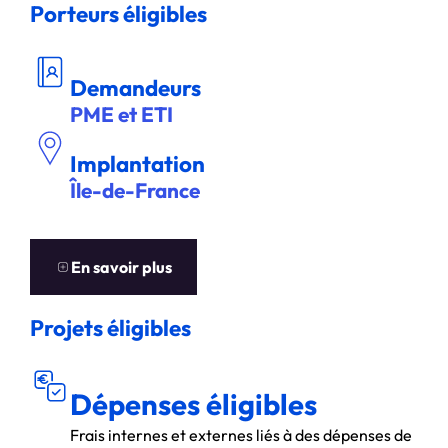
Porteurs éligibles
DEM
A
NDEUR
Demandeurs
PME et ETI
Implantation
Île-de-France
EN
S
A
V
OIR
P
L
U
S
En savoir plus
Projets éligibles
DÉ
S ÉLIGIBL
P
E
N
S
E
E
S
Dépenses éligibles
Frais internes et externes liés à des dépenses de