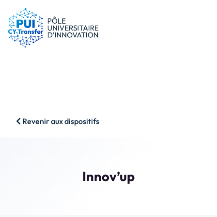
le PUI
Conseils & dispositifs
Entreprises
Nos ressources
Chercheurs
Actualités
Start-ups
AAP
Étudiants
Agenda
SHS
Contact
Revenir aux dispositifs
Impact & Wins
Rechercher
Accès membres
Innov’up