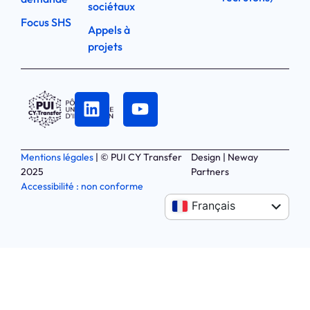
sociétaux
Focus SHS
Appels à
projets
Mentions légales
| © PUI CY Transfer
Design | Neway
2025
Partners
Accessibilité : non conforme
Anglais
Français