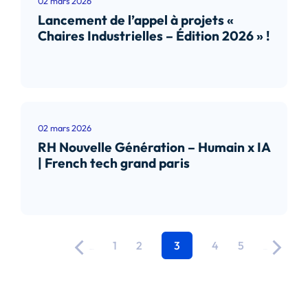
02 mars 2026
Lancement de l’appel à projets «
Chaires Industrielles – Édition 2026 » !
Lire l’article
02 mars 2026
RH Nouvelle Génération – Humain x IA
| French tech grand paris
Lire l’article
1
2
3
4
5
Précédent
Suivant