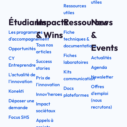
utiles
Ressources
utiles
Étudiants
Impacts
Ressources
News
Les programmes
Fiche
& Wins
&
d'accompagnement
techniques &
Tous nos
Events
documentations
Opportunités
articles
Fiches
Actualités
CY
Success
laboratoires
Entreprendre
Agenda
stories
Kits
L'actualité de
Newsletter
Prix de
communication
l'innovation
l'innovation
Offres
Docs
Konekti
d'emploi
Innov’heroes
plateformes
(nous
Déposer une
Impact
recrutons)
demande
sociétaux
Focus SHS
Appels à
projets