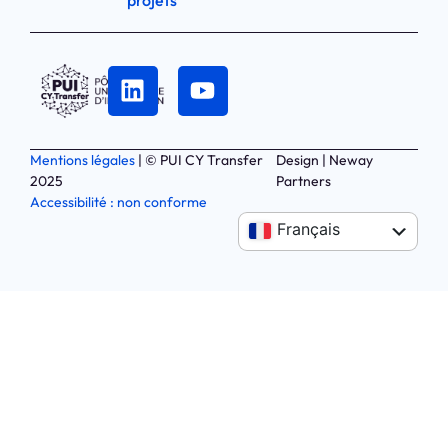
Mentions légales
| © PUI CY Transfer
Design | Neway
2025
Partners
Accessibilité : non conforme
Anglais
Français