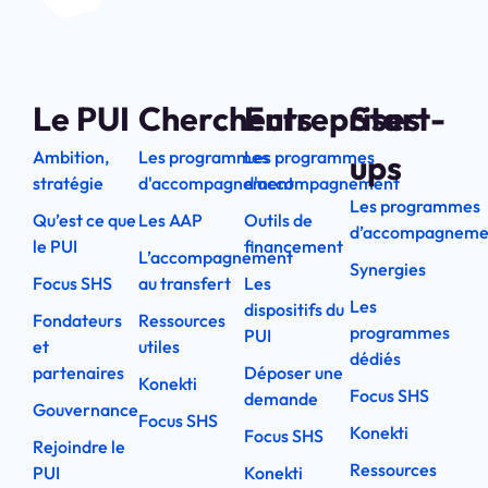
Le PUI
Chercheurs
Entreprises
Start-
Ambition,
Les programmes
Les programmes
ups
stratégie
d'accompagnement
d'accompagnement
Les programmes
Qu’est ce que
Les AAP
Outils de
d’accompagneme
le PUI
financement
L’accompagnement
Synergies
Focus SHS
au transfert
Les
Les
dispositifs du
Fondateurs
Ressources
programmes
PUI
et
utiles
dédiés
partenaires
Déposer une
Konekti
Focus SHS
demande
Gouvernance
Focus SHS
Konekti
Focus SHS
Rejoindre le
Ressources
PUI
Konekti