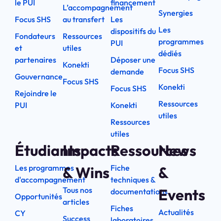
le PUI
financement
L’accompagnement
Synergies
Focus SHS
au transfert
Les
Les
dispositifs du
Fondateurs
Ressources
programmes
PUI
et
utiles
dédiés
partenaires
Déposer une
Konekti
Focus SHS
demande
Gouvernance
Focus SHS
Konekti
Focus SHS
Rejoindre le
Ressources
PUI
Konekti
utiles
Ressources
utiles
Étudiants
Impacts
Ressources
News
Les programmes
Fiche
& Wins
&
d'accompagnement
techniques &
Tous nos
Events
documentations
Opportunités
articles
Fiches
Actualités
CY
Success
laboratoires