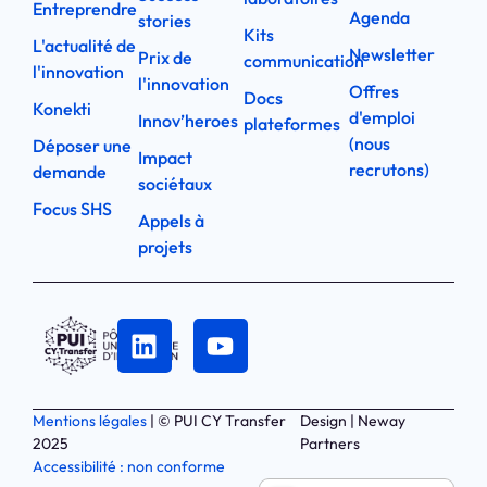
Entreprendre
Agenda
stories
Kits
L'actualité de
Newsletter
Prix de
communication
l'innovation
l'innovation
Offres
Docs
Konekti
d'emploi
Innov’heroes
plateformes
(nous
Déposer une
Impact
recrutons)
demande
sociétaux
Focus SHS
Appels à
projets
Mentions légales
| © PUI CY Transfer
Design | Neway
2025
Partners
Accessibilité : non conforme