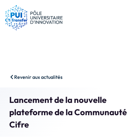
le PUI
Conseils & dispositifs
Entreprises
Nos ressources
Chercheurs
Actualités
Start-ups
AAP
Étudiants
Agenda
SHS
Contact
Revenir aux actualités
Impact & Wins
Rechercher
Lancement de la nouvelle
Accès membres
plateforme de la Communauté
Cifre