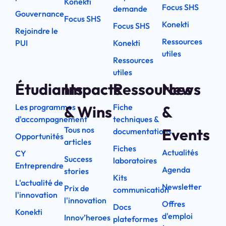
Konekti
Focus SHS
demande
Gouvernance
Focus SHS
Konekti
Focus SHS
Rejoindre le
Ressources
PUI
Konekti
utiles
Ressources
utiles
Étudiants
Impacts
Ressources
News
Les programmes
Fiche
& Wins
&
d'accompagnement
techniques &
Tous nos
Events
documentations
Opportunités
articles
Fiches
Actualités
CY
Success
laboratoires
Entreprendre
Agenda
stories
Kits
L'actualité de
Newsletter
Prix de
communication
l'innovation
l'innovation
Offres
Docs
Konekti
d'emploi
Innov’heroes
plateformes