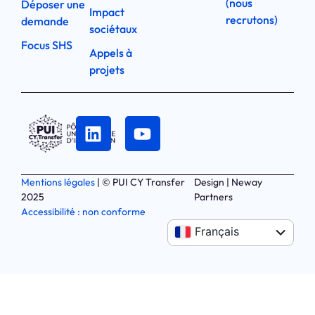
(nous
Déposer une
Impact
recrutons)
demande
sociétaux
Focus SHS
Appels à
projets
Mentions légales
| © PUI CY Transfer
Design | Neway
2025
Partners
Accessibilité : non conforme
Anglais
Français