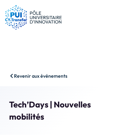
le PUI
Conseils & dispositifs
Entreprises
Nos ressources
Chercheurs
Actualités
Start-ups
AAP
Étudiants
Agenda
SHS
Contact
Revenir aux événements
Impact & Wins
Rechercher
Accès membres
Tech’Days | Nouvelles
mobilités