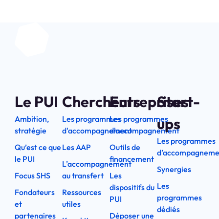
Le PUI
Chercheurs
Entreprises
Start-
Ambition,
Les programmes
Les programmes
ups
stratégie
d'accompagnement
d'accompagnement
Les programmes
Qu’est ce que
Les AAP
Outils de
d’accompagneme
le PUI
financement
L’accompagnement
Synergies
Focus SHS
au transfert
Les
Les
dispositifs du
Fondateurs
Ressources
programmes
PUI
et
utiles
dédiés
partenaires
Déposer une