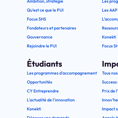
Ambition, stratégie
Les pro
Qu’est ce que le PUI
Les AAP
Focus SHS
L’accom
Fondateurs et partenaires
Ressourc
Gouvernance
Konekti
Rejoindre le PUI
Focus S
Étudiants
Imp
Les programmes d'accompagnement
Tous nos
Opportunités
Success 
CY Entreprendre
Prix de 
L'actualité de l'innovation
Innov’h
Konekti
Impact s
Déposer une demande
Appels à