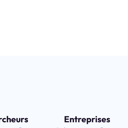
recherche
au service de
l’innova
rcheurs
Entreprises