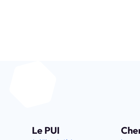
Soyez au coeur de la
Le PUI
Che