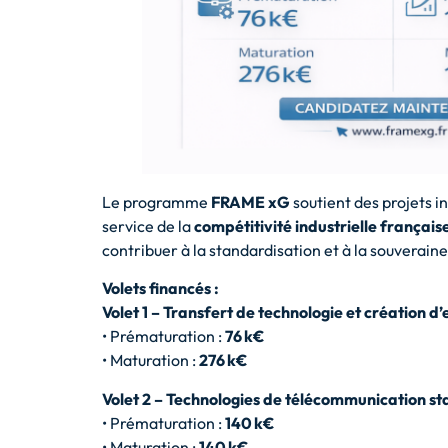
Le programme
FRAME xG
soutient des projets 
service de la
compétitivité industrielle français
contribuer à la standardisation et à la souverain
Volets financés :
Volet 1 – Transfert de technologie et création d
• Prématuration :
76 k€
• Maturation :
276 k€
Volet 2 – Technologies de télécommunication s
• Prématuration :
140 k€
• Maturation :
140 k€