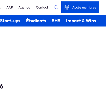
s
AAP
Agenda
Contact
Accès membres
Start-ups
Étudiants
SHS
Impact & Wins
26