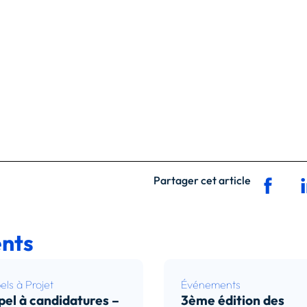
Partager cet article
nts
ls à Projet
Événements
el à candidatures –
3ème édition des