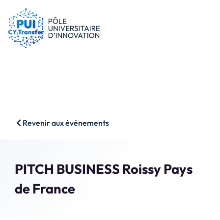
le PUI
Conseils & dispositifs
Entreprises
Nos ressources
Chercheurs
Actualités
Start-ups
AAP
Étudiants
Agenda
SHS
Contact
Revenir aux événements
Impact & Wins
Rechercher
Accès membres
PITCH BUSINESS Roissy Pays
de France