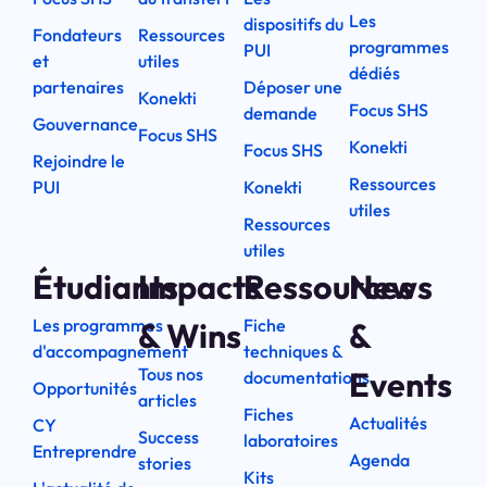
Les
dispositifs du
Fondateurs
Ressources
programmes
PUI
et
utiles
dédiés
partenaires
Déposer une
Konekti
Focus SHS
demande
Gouvernance
Focus SHS
Konekti
Focus SHS
Rejoindre le
Ressources
PUI
Konekti
utiles
Ressources
utiles
Étudiants
Impacts
Ressources
News
Les programmes
Fiche
& Wins
&
d'accompagnement
techniques &
Tous nos
Events
documentations
Opportunités
articles
Fiches
Actualités
CY
Success
laboratoires
Entreprendre
Agenda
stories
Kits