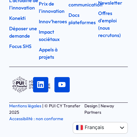
L'actualité de
Newsletter
Prix de
communication
l'innovation
l'innovation
Offres
Docs
Konekti
d'emploi
Innov’heroes
plateformes
(nous
Déposer une
Impact
recrutons)
demande
sociétaux
Focus SHS
Appels à
projets
Mentions légales
| © PUI CY Transfer
Design | Neway
2025
Partners
Accessibilité : non conforme
Anglais
Français