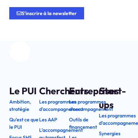
l’innovation.
S'inscrire à la newsletter
Le PUI
Chercheurs
Entreprises
Start-
Ambition,
Les programmes
Les programmes
ups
stratégie
d'accompagnement
d'accompagnement
Les programmes
Qu’est ce que
Les AAP
Outils de
d’accompagneme
le PUI
financement
L’accompagnement
Synergies
Focus SHS
au transfert
Les