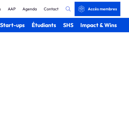
s
AAP
Agenda
Contact
Accès membres
Start-ups
Étudiants
SHS
Impact & Wins