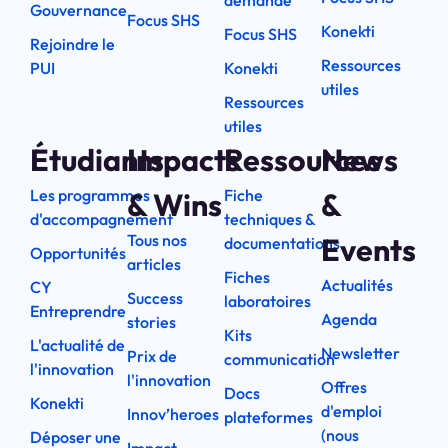
demande
Gouvernance
Focus SHS
Konekti
Focus SHS
Rejoindre le
Ressources
PUI
Konekti
utiles
Ressources
utiles
Étudiants
Impacts
Ressources
News
Les programmes
Fiche
& Wins
&
d'accompagnement
techniques &
Tous nos
Events
documentations
Opportunités
articles
Fiches
Actualités
CY
Success
laboratoires
Entreprendre
Agenda
stories
Kits
L'actualité de
Newsletter
Prix de
communication
l'innovation
l'innovation
Offres
Docs
Konekti
d'emploi
Innov’heroes
plateformes
(nous
Déposer une