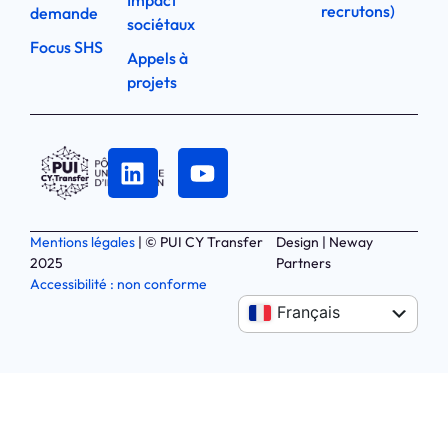
Impact
recrutons)
demande
sociétaux
Focus SHS
Appels à
projets
Mentions légales
| © PUI CY Transfer
Design | Neway
2025
Partners
Accessibilité : non conforme
Anglais
Français