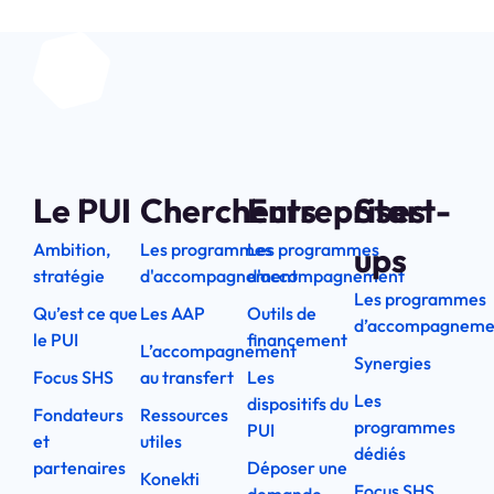
Le PUI
Chercheurs
Entreprises
Start-
Ambition,
Les programmes
Les programmes
ups
stratégie
d'accompagnement
d'accompagnement
Les programmes
Qu’est ce que
Les AAP
Outils de
d’accompagneme
le PUI
financement
L’accompagnement
Synergies
Focus SHS
au transfert
Les
Les
dispositifs du
Fondateurs
Ressources
programmes
PUI
et
utiles
dédiés
partenaires
Déposer une
Konekti
Focus SHS