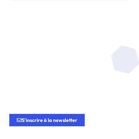
Soyez au coeur de la
recherche
au service de
l’innovation.
S'inscrire à la newsletter