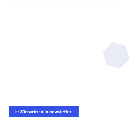
Soyez au coeur de la
recherche
au service de
l’innovation.
S'inscrire à la newsletter