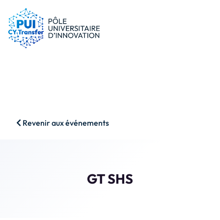
le PUI
Conseils & dispositifs
Entreprises
Nos ressources
Chercheurs
Actualités
Start-ups
AAP
Étudiants
Agenda
SHS
Contact
Revenir aux événements
Impact & Wins
Rechercher
Accès membres
GT SHS