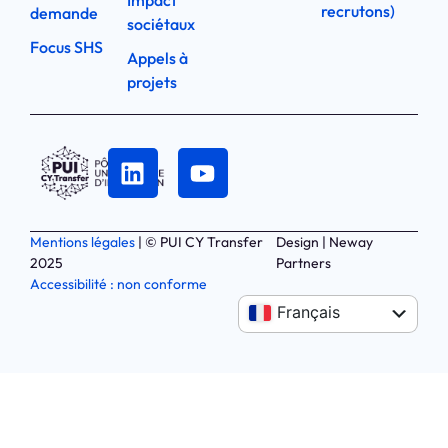
Impact
recrutons)
demande
sociétaux
Focus SHS
Appels à
projets
Mentions légales
| © PUI CY Transfer
Design | Neway
2025
Partners
Accessibilité : non conforme
Anglais
Français