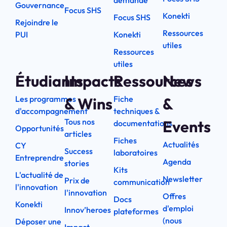
demande
Gouvernance
Focus SHS
Konekti
Focus SHS
Rejoindre le
Ressources
PUI
Konekti
utiles
Ressources
utiles
Étudiants
Impacts
Ressources
News
Les programmes
Fiche
& Wins
&
d'accompagnement
techniques &
Tous nos
Events
documentations
Opportunités
articles
Fiches
Actualités
CY
Success
laboratoires
Entreprendre
Agenda
stories
Kits
L'actualité de
Newsletter
Prix de
communication
l'innovation
l'innovation
Offres
Docs
Konekti
d'emploi
Innov’heroes
plateformes
(nous
Déposer une