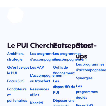
Le PUI
Chercheurs
Entreprises
Start-
Ambition,
Les programmes
Les programmes
ups
stratégie
d'accompagnement
d'accompagnement
Les programmes
Qu’est ce que
Les AAP
Outils de
d’accompagneme
le PUI
financement
L’accompagnement
Synergies
Focus SHS
au transfert
Les
Les
dispositifs du
Fondateurs
Ressources
programmes
PUI
et
utiles
dédiés
partenaires
Déposer une
Konekti
Focus SHS