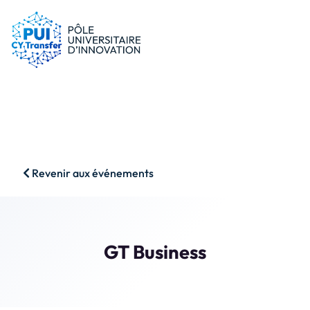
le PUI
Conseils & dispositifs
Entreprises
Nos ressources
Chercheurs
Actualités
Start-ups
AAP
Étudiants
Agenda
SHS
Contact
Revenir aux événements
Impact & Wins
Rechercher
Accès membres
GT Business