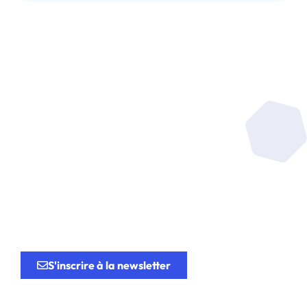
Soyez au coeur de la
recherche
au service de
l’innovation.
S'inscrire à la newsletter