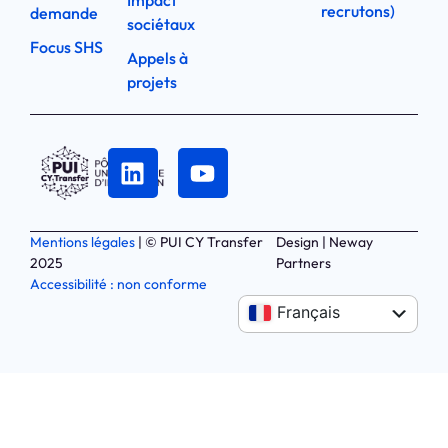
Impact
recrutons)
demande
sociétaux
Focus SHS
Appels à
projets
Mentions légales
| © PUI CY Transfer
Design | Neway
2025
Partners
Accessibilité : non conforme
Anglais
Français