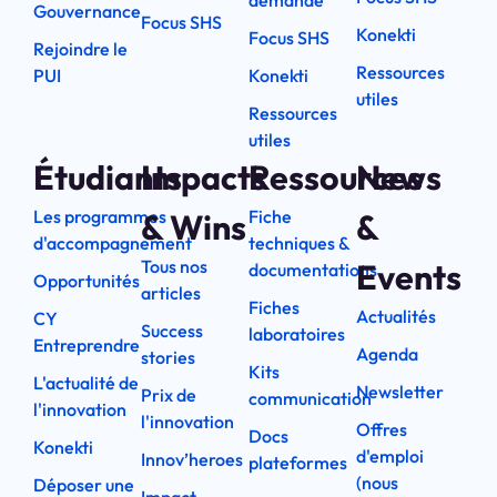
demande
Gouvernance
Focus SHS
Konekti
Focus SHS
Rejoindre le
Ressources
PUI
Konekti
utiles
Ressources
utiles
Étudiants
Impacts
Ressources
News
Les programmes
Fiche
& Wins
&
d'accompagnement
techniques &
Tous nos
Events
documentations
Opportunités
articles
Fiches
Actualités
CY
Success
laboratoires
Entreprendre
Agenda
stories
Kits
L'actualité de
Newsletter
Prix de
communication
l'innovation
l'innovation
Offres
Docs
Konekti
d'emploi
Innov’heroes
plateformes
(nous
Déposer une