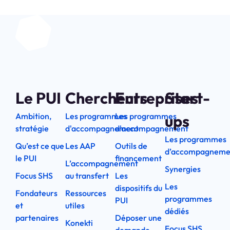
Le PUI
Chercheurs
Entreprises
Start-
Ambition,
Les programmes
Les programmes
ups
stratégie
d'accompagnement
d'accompagnement
Les programmes
Qu’est ce que
Les AAP
Outils de
d’accompagneme
le PUI
financement
L’accompagnement
Synergies
Focus SHS
au transfert
Les
Les
dispositifs du
Fondateurs
Ressources
programmes
PUI
et
utiles
dédiés
partenaires
Déposer une
Konekti
Focus SHS