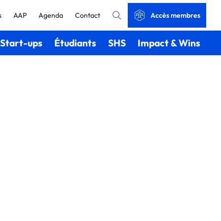
s
AAP
Agenda
Contact
Accès membres
Start-ups
Étudiants
SHS
Impact & Wins