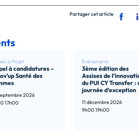
Partager cet article
nts
ls à Projet
Événements
el à candidatures –
3ème édition des
ov’up Santé des
Assises de l’innovati
mmes
du PUI CY Transfer :
journée d’exception
septembre 2026
11 décembre 2026
00
17h00
9h00
19h00
e l’article
Lire l’article