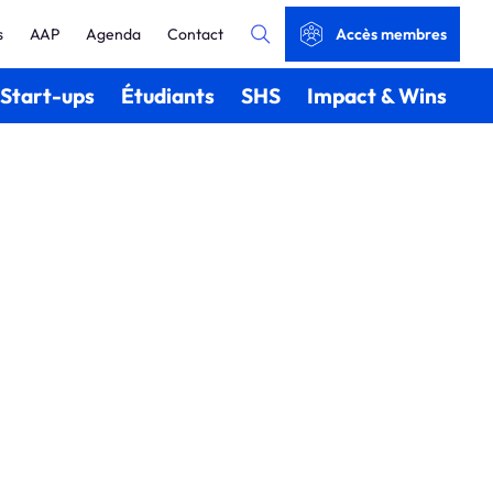
s
AAP
Agenda
Contact
Accès membres
Start-ups
Étudiants
SHS
Impact & Wins