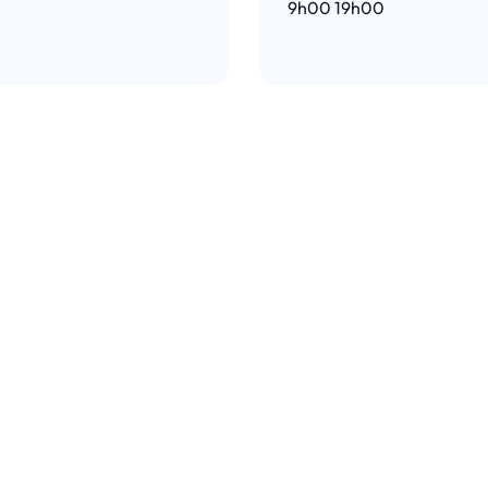
9h00
19h00
e l’article
Lire l’article
recherche
au service de
l’innova