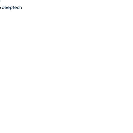
n
up deeptech