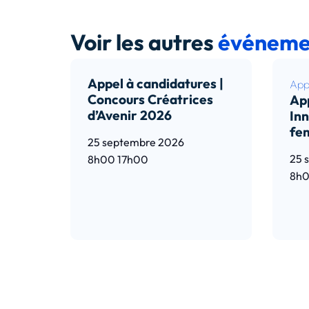
Voir les autres
événeme
Appel à candidatures |
Appe
Concours Créatrices
App
d’Avenir 2026
Inn
fe
25 septembre 2026
25 
8h00
17h00
8h
Lire l’article
Lir