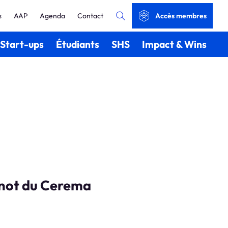
s
AAP
Agenda
Contact
Accès membres
Start-ups
Étudiants
SHS
Impact & Wins
arnot du Cerema