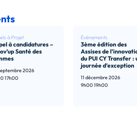
nts
ls à Projet
Événements
el à candidatures –
3ème édition des
ov’up Santé des
Assises de l’innovati
mmes
du PUI CY Transfer :
journée d’exception
septembre 2026
11 décembre 2026
00
17h00
9h00
19h00
e l’article
Lire l’article