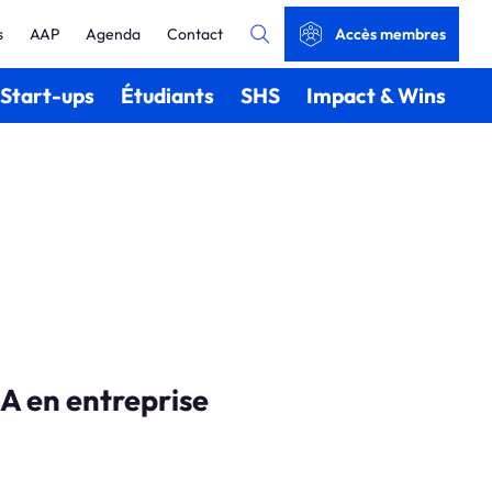
s
AAP
Agenda
Contact
Accès membres
Start-ups
Étudiants
SHS
Impact & Wins
IA en entreprise