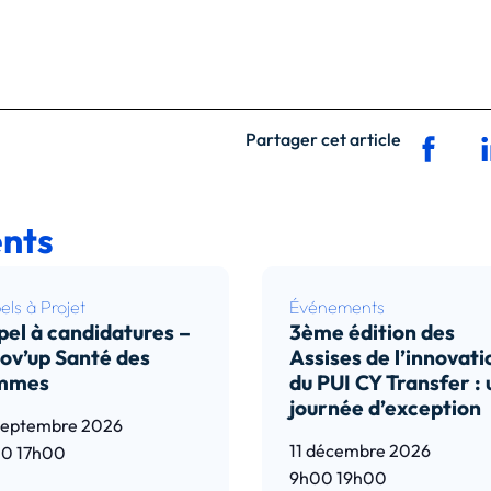
Partager cet article
nts
ls à Projet
Événements
el à candidatures –
3ème édition des
ov’up Santé des
Assises de l’innovati
mmes
du PUI CY Transfer :
journée d’exception
septembre 2026
11 décembre 2026
00
17h00
9h00
19h00
e l’article