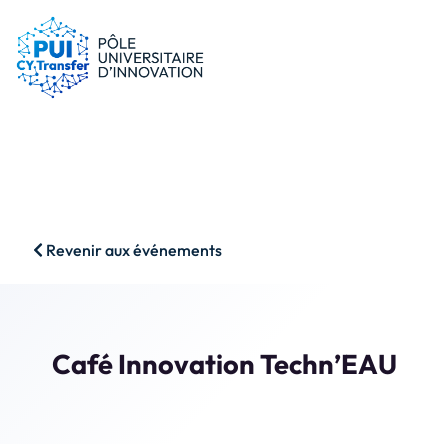
le PUI
Conseils & dispositifs
Entreprises
Nos ressources
Chercheurs
Actualités
Start-ups
AAP
Étudiants
Agenda
SHS
Contact
Revenir aux événements
Impact & Wins
Rechercher
Accès membres
Café Innovation Techn’EAU