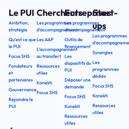
Le PUI
Chercheurs
Entreprises
Start-
Ambition,
Les programmes
Les programmes
ups
stratégie
d'accompagnement
d'accompagnement
Les programmes
Qu’est ce que
Les AAP
Outils de
d’accompagneme
le PUI
financement
L’accompagnement
Synergies
Focus SHS
au transfert
Les
Les
dispositifs du
Fondateurs
Ressources
programmes
PUI
et
utiles
dédiés
partenaires
Déposer une
Konekti
Focus SHS
demande
Gouvernance
Focus SHS
Konekti
Focus SHS
Rejoindre le
Ressources
PUI
Konekti
utiles
Ressources
utiles