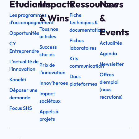
Étudiants
Impacts
Ressources
News
Les programmes
Fiche
& Wins
&
d'accompagnement
techniques &
Tous nos
Events
documentations
Opportunités
articles
Fiches
Actualités
CY
Success
laboratoires
Entreprendre
Agenda
stories
Kits
L'actualité de
Newsletter
Prix de
communication
l'innovation
l'innovation
Offres
Docs
Konekti
d'emploi
Innov’heroes
plateformes
(nous
Déposer une
Impact
recrutons)
demande
sociétaux
Focus SHS
Appels à
projets