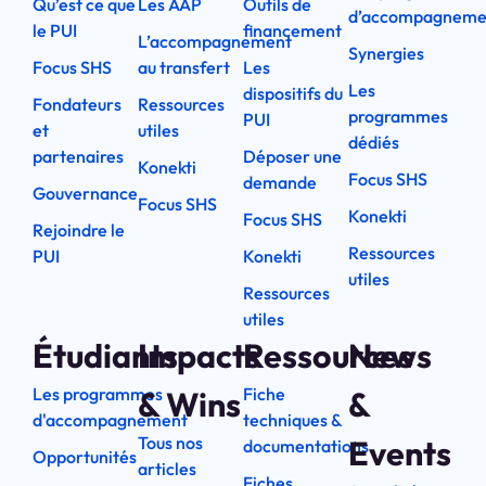
Qu’est ce que
Les AAP
Outils de
d’accompagneme
le PUI
financement
L’accompagnement
Synergies
Focus SHS
au transfert
Les
Les
dispositifs du
Fondateurs
Ressources
programmes
PUI
et
utiles
dédiés
partenaires
Déposer une
Konekti
Focus SHS
demande
Gouvernance
Focus SHS
Konekti
Focus SHS
Rejoindre le
Ressources
PUI
Konekti
utiles
Ressources
utiles
Étudiants
Impacts
Ressources
News
Les programmes
Fiche
& Wins
&
d'accompagnement
techniques &
Tous nos
Events
documentations
Opportunités
articles
Fiches