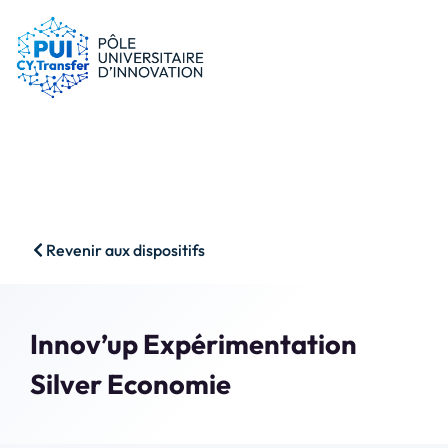
le PUI
Conseils & dispositifs
Entreprises
Nos ressources
Chercheurs
Actualités
Start-ups
AAP
Étudiants
Agenda
SHS
Contact
Revenir aux dispositifs
Impact & Wins
Rechercher
Accès membres
Innov’up Expérimentation
Silver Economie