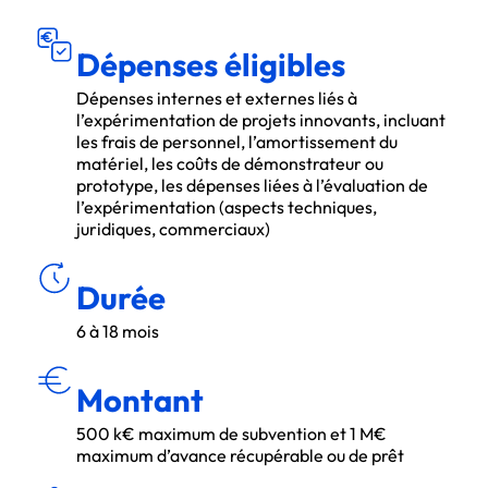
DÉ
S ÉLIGIBL
P
E
N
S
E
E
S
Dépenses éligibles
Dépenses internes et externes liés à
l’expérimentation de projets innovants, incluant
les frais de personnel, l’amortissement du
matériel, les coûts de démonstrateur ou
prototype, les dépenses liées à l’évaluation de
l’expérimentation (aspects techniques,
juridiques, commerciaux)
ÉE
DU
R
Durée
6 à 18 mois
MON
T
A
N
T
Montant
500 k€ maximum de subvention et 1 M€
maximum d’avance récupérable ou de prêt
É
S
E
C
TEU
R
S
A
D
R
ES
S
S