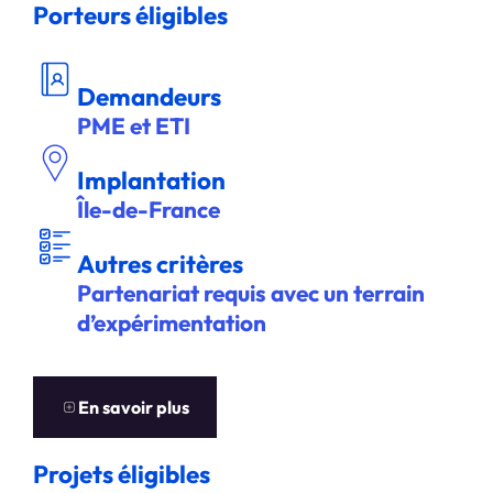
Porteurs éligibles
DEM
A
NDEUR
Demandeurs
PME et ETI
Implantation
Île-de-France
ITÈ
A
U
T
R
E
S C
R
R
E
S
Autres critères
Partenariat requis avec un terrain
d’expérimentation
EN
S
A
V
OIR
P
L
U
S
En savoir plus
Projets éligibles