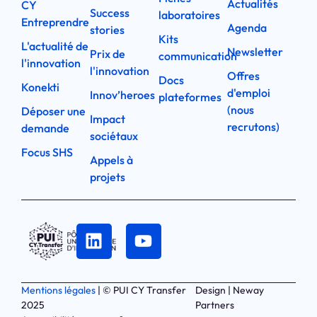
Actualités
CY
Success
laboratoires
Entreprendre
Agenda
stories
Kits
L'actualité de
Newsletter
Prix de
communication
l'innovation
l'innovation
Offres
Docs
Konekti
d'emploi
Innov’heroes
plateformes
(nous
Déposer une
Impact
recrutons)
demande
sociétaux
Focus SHS
Appels à
projets
Mentions légales
| © PUI CY Transfer
Design | Neway
2025
Partners