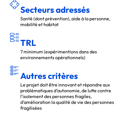
Secteurs adressés
Santé (dont prévention), aide à la personne,
mobilité et habitat
T
R
L
TRL
7 minimum (expérimentions dans des
environnements opérationnels)
ITÈ
A
U
T
R
E
S C
R
R
E
S
Autres critères
Le projet doit être innovant et répondre aux
problématiques d’autonomie, de lutte contre
l’isolement des personnes fragiles,
d’amélioration la qualité de vie des personnes
fragilisées