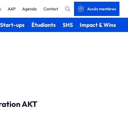
s
AAP
Agenda
Contact
Accès membres
Start-ups
Étudiants
SHS
Impact & Wins
ration AKT