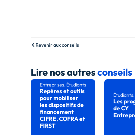
Revenir aux conseils
Lire nos autres
conseils
Entreprises
,
Étudiants
Repères et outils
Étudiants
pour mobiliser
Les pr
les dispositifs de
de CY
financement
Entrepr
CIFRE, COFRA et
FIRST
Lire l’art