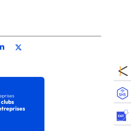
eprises
 clubs
ntreprises
 l’article