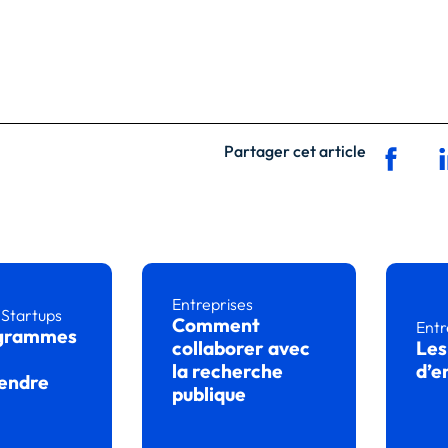
Partager cet article
Entreprises
,
Startups
Comment
Entr
ogrammes
collaborer avec
Les
la recherche
d’e
endre
publique
Lire
icle
Lire l’article