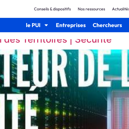
Conseils & dispositifs
Nos ressources
Actualité
le PUI
Entreprises
Chercheurs
 des Territoires | Sécurité