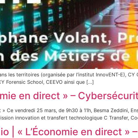
ns les territoires (organisée par l’institut InnovENT-E), CY
CY Forensic School, CEEVO ainsi que […]
mie en direct » – Cybersécuri
t » Ce vendredi 25 mars, de 9h30 à 11h, Besma Zeddini, En
mission innovation et transfert technologique C Transfer, Co
io | « L’Économie en direct »