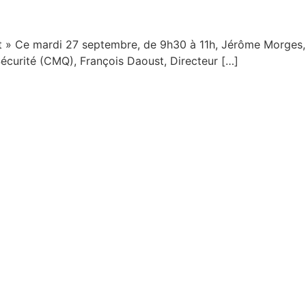
t » Ce mardi 27 septembre, de 9h30 à 11h, Jérôme Morges
 Sécurité (CMQ), François Daoust, Directeur […]
recherche
au service de
l’innova