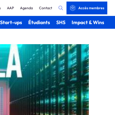
s
AAP
Agenda
Contact
Accès membres
Start-ups
Étudiants
SHS
Impact & Wins