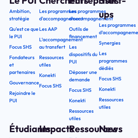
Le PUI
Chercheurs
Entreprises
Start-
Ambition,
Les programmes
Les programmes
ups
stratégie
d'accompagnement
d'accompagnement
Les programmes
Qu’est ce que
Les AAP
Outils de
d’accompagneme
le PUI
financement
L’accompagnement
Synergies
Focus SHS
au transfert
Les
Les
dispositifs du
Fondateurs
Ressources
programmes
PUI
et
utiles
dédiés
partenaires
Déposer une
Konekti
Focus SHS
demande
Gouvernance
Focus SHS
Konekti
Focus SHS
Rejoindre le
Ressources
PUI
Konekti
utiles
Ressources
utiles
Étudiants
Impacts
Ressources
News