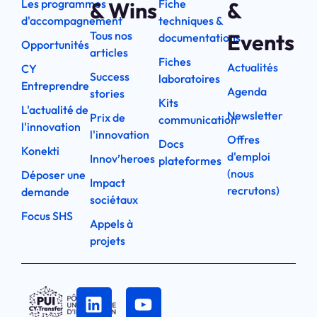
Les programmes
Fiche
& Wins
&
d'accompagnement
techniques &
Tous nos
Events
documentations
Opportunités
articles
Fiches
Actualités
CY
Success
laboratoires
Entreprendre
Agenda
stories
Kits
L'actualité de
Newsletter
Prix de
communication
l'innovation
l'innovation
Offres
Docs
Konekti
d'emploi
Innov’heroes
plateformes
(nous
Déposer une
Impact
recrutons)
demande
sociétaux
Focus SHS
Appels à
projets