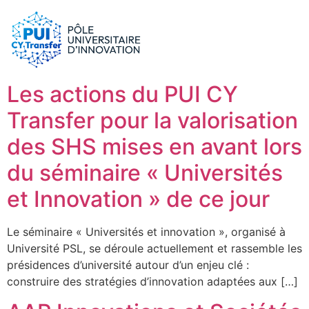
le PUI
Conseils & dispositifs
Entreprises
Nos ressources
Chercheurs
Les actions du PUI CY
Actualités
Start-ups
Transfer pour la valorisation
AAP
Étudiants
des SHS mises en avant lors
Agenda
SHS
du séminaire « Universités
Contact
Impact & Wins
et Innovation » de ce jour
Rechercher
Accès membres
Le séminaire « Universités et innovation », organisé à
Université PSL, se déroule actuellement et rassemble les
présidences d’université autour d’un enjeu clé :
construire des stratégies d’innovation adaptées aux […]