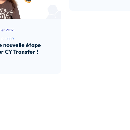
illet 2026
 classé
 nouvelle étape
r CY Transfer !
e l’article