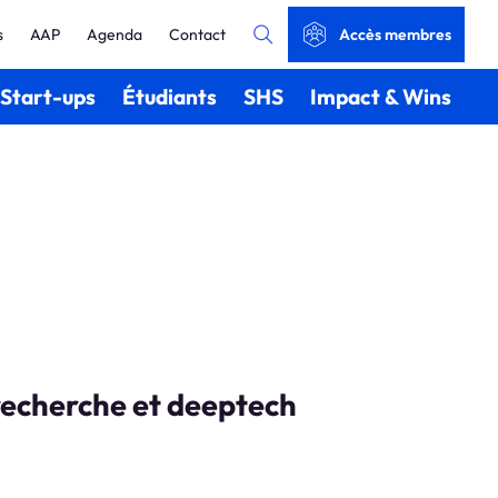
s
AAP
Agenda
Contact
Accès membres
Start-ups
Étudiants
SHS
Impact & Wins
 recherche et deeptech