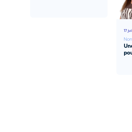
Lire l’article
17 ju
Non
Une
pou
Lir