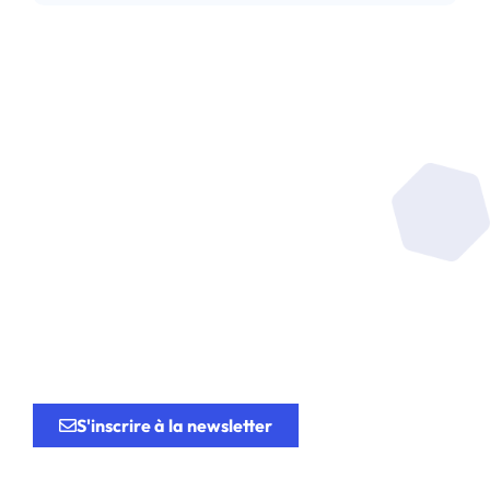
Soyez au coeur de la
recherche
au service de
l’innovation.
S'inscrire à la newsletter