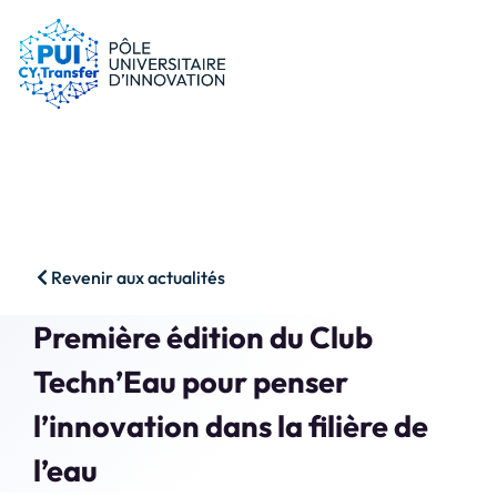
le PUI
Conseils & dispositifs
Entreprises
Nos ressources
Chercheurs
Actualités
Start-ups
AAP
Étudiants
Agenda
SHS
Contact
Revenir aux actualités
Impact & Wins
Rechercher
Première édition du Club
Accès membres
Techn’Eau pour penser
l’innovation dans la filière de
l’eau