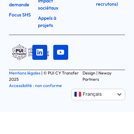
Impact
recrutons)
demande
sociétaux
Focus SHS
Appels à
projets
Mentions légales
| © PUI CY Transfer
Design | Neway
2025
Partners
Accessibilité : non conforme
Anglais
Français