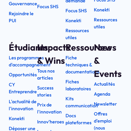
demande
Gouvernance
Focus SHS
Konekti
Focus SHS
Rejoindre le
Ressources
PUI
Konekti
utiles
Ressources
utiles
Étudiants
Impacts
Ressources
News
Les programmes
Fiche
& Wins
&
d'accompagnement
techniques &
Tous nos
Events
documentations
Opportunités
articles
Fiches
Actualités
CY
Success
laboratoires
Entreprendre
Agenda
stories
Kits
L'actualité de
Newsletter
Prix de
communication
l'innovation
l'innovation
Offres
Docs
Konekti
d'emploi
Innov’heroes
plateformes
(nous
Déposer une