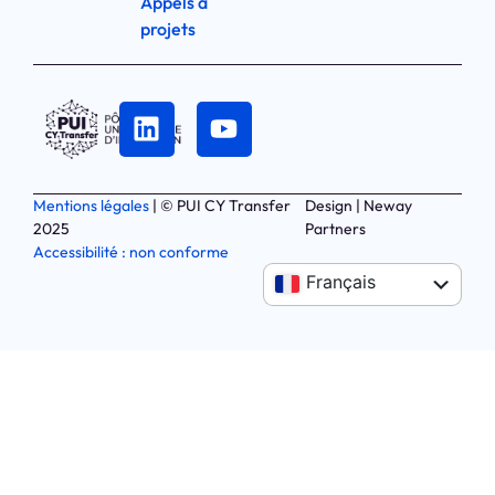
Appels à
projets
Mentions légales
| © PUI CY Transfer
Design | Neway
2025
Partners
Accessibilité : non conforme
Anglais
Français