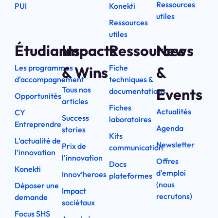
Ressources
PUI
Konekti
utiles
Ressources
utiles
Étudiants
Impacts
Ressources
News
Les programmes
Fiche
& Wins
&
d'accompagnement
techniques &
Tous nos
Events
documentations
Opportunités
articles
Fiches
Actualités
CY
Success
laboratoires
Entreprendre
Agenda
stories
Kits
L'actualité de
Newsletter
Prix de
communication
l'innovation
l'innovation
Offres
Docs
Konekti
d'emploi
Innov’heroes
plateformes
(nous
Déposer une
Impact
recrutons)
demande
sociétaux
Focus SHS