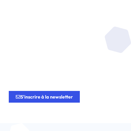
Soyez au coeur de la
recherche
au service de
l’innovation.
S'inscrire à la newsletter