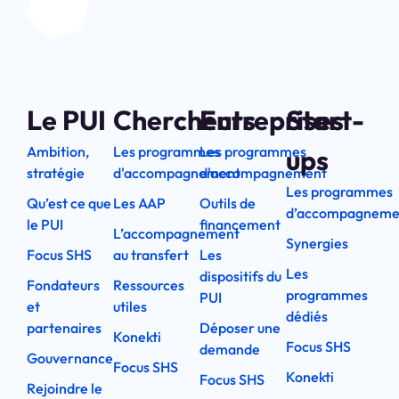
Le PUI
Chercheurs
Entreprises
Start-
Ambition,
Les programmes
Les programmes
ups
stratégie
d'accompagnement
d'accompagnement
Les programmes
Qu’est ce que
Les AAP
Outils de
d’accompagneme
le PUI
financement
L’accompagnement
Synergies
Focus SHS
au transfert
Les
Les
dispositifs du
Fondateurs
Ressources
programmes
PUI
et
utiles
dédiés
partenaires
Déposer une
Konekti
Focus SHS
demande
Gouvernance
Focus SHS
Konekti
Focus SHS
Rejoindre le