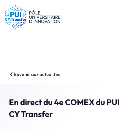
le PUI
Conseils & dispositifs
Entreprises
Nos ressources
Chercheurs
Actualités
Start-ups
AAP
Étudiants
Agenda
SHS
Contact
Revenir aux actualités
Impact & Wins
Rechercher
Accès membres
En direct du 4e COMEX du PUI
CY Transfer