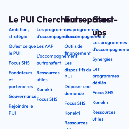
Le PUI
Chercheurs
Entreprises
Start-
Ambition,
Les programmes
Les programmes
ups
stratégie
d'accompagnement
d'accompagnement
Les programmes
Qu’est ce que
Les AAP
Outils de
d’accompagneme
le PUI
financement
L’accompagnement
Synergies
Focus SHS
au transfert
Les
Les
dispositifs du
Fondateurs
Ressources
programmes
PUI
et
utiles
dédiés
partenaires
Déposer une
Konekti
Focus SHS
demande
Gouvernance
Focus SHS
Konekti
Focus SHS
Rejoindre le
Ressources
PUI
Konekti
utiles
Ressources