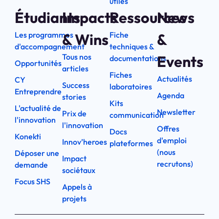
utiles
Étudiants
Impacts
Ressources
News
Les programmes
Fiche
& Wins
&
d'accompagnement
techniques &
Tous nos
Events
documentations
Opportunités
articles
Fiches
Actualités
CY
Success
laboratoires
Entreprendre
Agenda
stories
Kits
L'actualité de
Newsletter
Prix de
communication
l'innovation
l'innovation
Offres
Docs
Konekti
d'emploi
Innov’heroes
plateformes
(nous
Déposer une
Impact
recrutons)
demande
sociétaux
Focus SHS
Appels à
projets