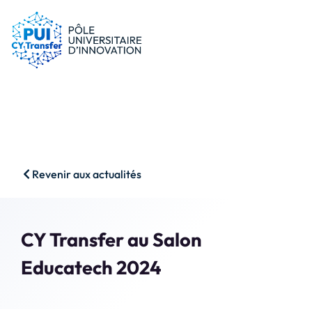
le PUI
Conseils & dispositifs
Entreprises
Nos ressources
Chercheurs
Actualités
Start-ups
AAP
Étudiants
Agenda
SHS
Contact
Revenir aux actualités
Impact & Wins
Rechercher
Accès membres
CY Transfer au Salon
Educatech 2024