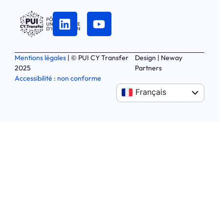
Mentions légales
| © PUI CY Transfer
Design | Neway
2025
Partners
Accessibilité : non conforme
Anglais
Français