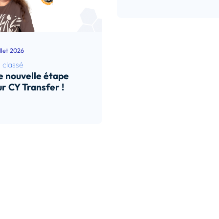
illet 2026
 classé
 nouvelle étape
r CY Transfer !
e l’article