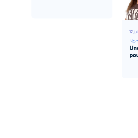
Lire l’article
17 ju
Non
Une
pou
Lir