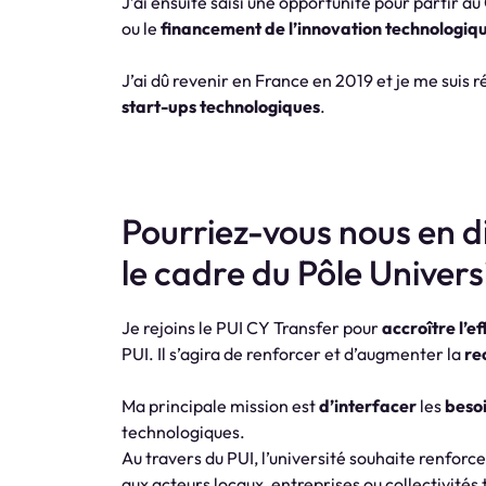
J’ai ensuite saisi une opportunité pour partir a
ou le
financement de l’innovation technologiq
J’ai dû revenir en France en 2019 et je me suis 
start-ups technologiques
.
Pourriez-vous nous en di
le cadre du Pôle Univers
Je rejoins le PUI CY Transfer pour
accroître l’ef
PUI. Il s’agira de renforcer et d’augmenter la
re
Ma principale mission est
d’interfacer
les
besoi
technologiques.
Au travers du PUI, l’université souhaite renfor
aux acteurs locaux, entreprises ou collectivités 