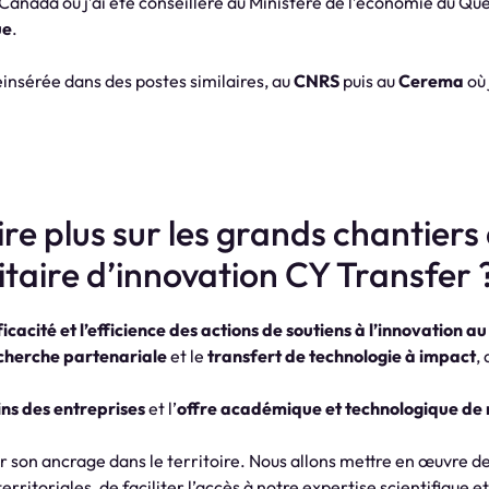
u Canada où j’ai été conseillère au Ministère de l’économie du Qu
ue
.
réinsérée dans des postes similaires, au
CNRS
puis au
Cerema
où
re plus sur les grands chantiers
itaire d’innovation CY Transfer 
ficacité et l’efficience des actions de soutiens à l’innovation au
cherche partenariale
et le
transfert de technologie à impact
,
ns des entreprises
et l’
offre académique et technologique de 
cer son ancrage dans le territoire. Nous allons mettre en œuvre 
territoriales, de faciliter l’accès à notre expertise scientifique 