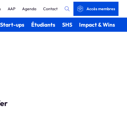
s
AAP
Agenda
Contact
Accès membres
Start-ups
Étudiants
SHS
Impact & Wins
fer