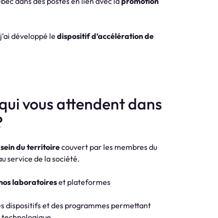
ébec dans des postes en lien avec la
promotion
 j’ai développé le
dispositif d’accélération de
 qui vous attendent dans
?
 sein du territoire
couvert par les membres du
 au service de la société.
nos laboratoires
et plateformes
des dispositifs et des programmes permettant
et technologique.