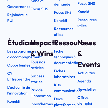
Konekti
Focus SHS
demande
Gouvernance
Focus SHS
Konekti
Focus SHS
Rejoindre le
Ressources
PUI
Konekti
utiles
Ressources
utiles
Étudiants
Impacts
Ressources
News
Les programmes
Fiche
& Wins
&
d'accompagnement
techniques &
Tous nos
Events
documentations
Opportunités
articles
Fiches
Actualités
CY
Success
laboratoires
Entreprendre
Agenda
stories
Kits
L'actualité de
Newsletter
Prix de
communication
l'innovation
l'innovation
Offres
Docs
Konekti
d'emploi
Innov’heroes
plateformes