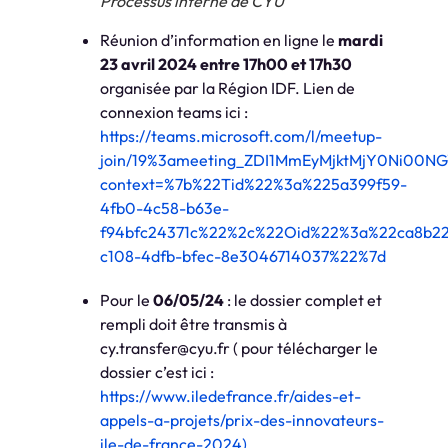
Processus interne de CYU
Réunion d’information en ligne le
mardi
23 avril 2024 entre 17h00 et 17h30
organisée par la Région IDF. Lien de
connexion teams ici :
https://teams.microsoft.com/l/meetup-
join/19%3ameeting_ZDI1MmEyMjktMjY0Ni00N
context=%7b%22Tid%22%3a%225a399f59-
4fb0-4c58-b63e-
f94bfc24371c%22%2c%22Oid%22%3a%22ca8b2
c108-4dfb-bfec-8e3046714037%22%7d
Pour le
06/05/24
: le dossier complet et
rempli doit être transmis à
cy.transfer@cyu.fr ( pour télécharger le
dossier c’est ici :
https://www.iledefrance.fr/aides-et-
appels-a-projets/prix-des-innovateurs-
ile-de-france-2024)