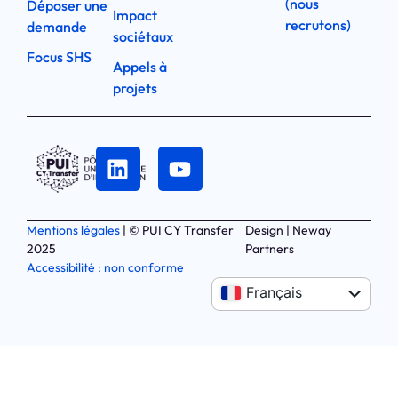
(nous
Déposer une
Impact
recrutons)
demande
sociétaux
Focus SHS
Appels à
projets
Mentions légales
| © PUI CY Transfer
Design | Neway
2025
Partners
Accessibilité : non conforme
Anglais
Français