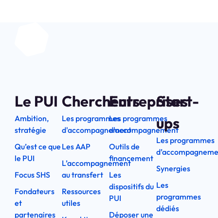
Le PUI
Chercheurs
Entreprises
Start-
Ambition,
Les programmes
Les programmes
ups
stratégie
d'accompagnement
d'accompagnement
Les programmes
Qu’est ce que
Les AAP
Outils de
d’accompagneme
le PUI
financement
L’accompagnement
Synergies
Focus SHS
au transfert
Les
Les
dispositifs du
Fondateurs
Ressources
programmes
PUI
et
utiles
dédiés
partenaires
Déposer une