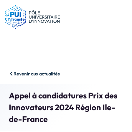
le PUI
Conseils & dispositifs
Entreprises
Nos ressources
Chercheurs
Actualités
Start-ups
AAP
Étudiants
Agenda
SHS
Contact
Revenir aux actualités
Impact & Wins
Rechercher
Appel à candidatures Prix des
Accès membres
Innovateurs 2024 Région Ile-
de-France