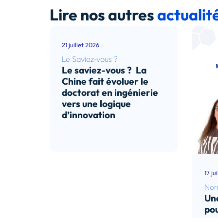
Lire nos autres
actualit
21 juillet 2026
Le Saviez-vous ?
Le saviez-vous ? La
Chine fait évoluer le
doctorat en ingénierie
vers une logique
d’innovation
Lire l’article
17 ju
Non
Une
pou