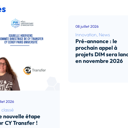
és
08 juillet 2026
Innovation
,
News
Pré-annonce : le
prochain appel à
projets DIM sera lan
en novembre 2026
Lire l’article
illet 2026
 classé
 nouvelle étape
r CY Transfer !