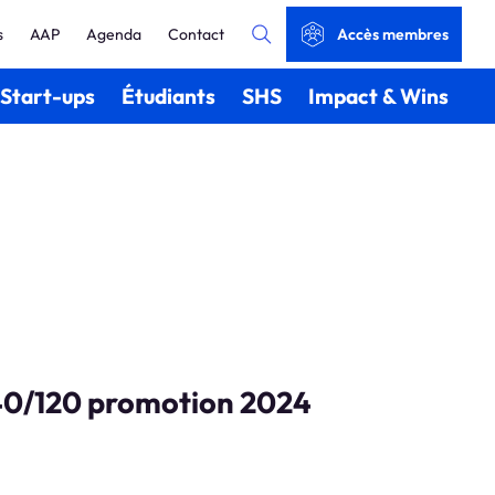
s
AAP
Agenda
Contact
Accès membres
Start-ups
Étudiants
SHS
Impact & Wins
t40/120 promotion 2024