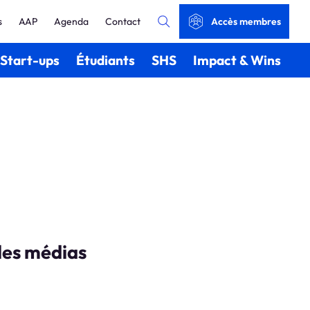
s
AAP
Agenda
Contact
Accès membres
Start-ups
Étudiants
SHS
Impact & Wins
les médias