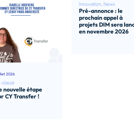
Innovation
,
News
Pré-annonce : le
prochain appel à
projets DIM sera lan
en novembre 2026
Lire l’article
illet 2026
 classé
 nouvelle étape
r CY Transfer !
e l’article