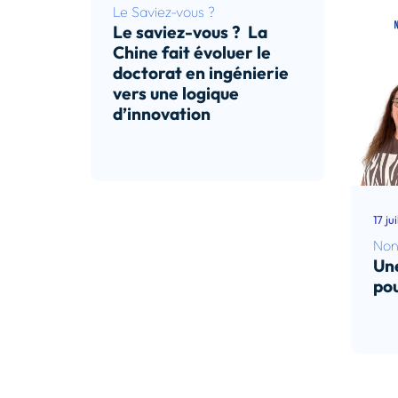
Le Saviez-vous ?
Le saviez-vous ? La
Chine fait évoluer le
doctorat en ingénierie
vers une logique
d’innovation
Lire l’article
17 ju
Non
Une
pou
Lir