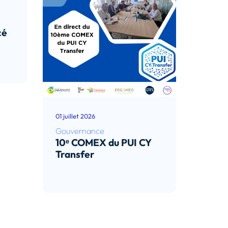
cé
01 juillet 2026
Gouvernance
10ᵉ COMEX du PUI CY
Transfer
Lire l’article