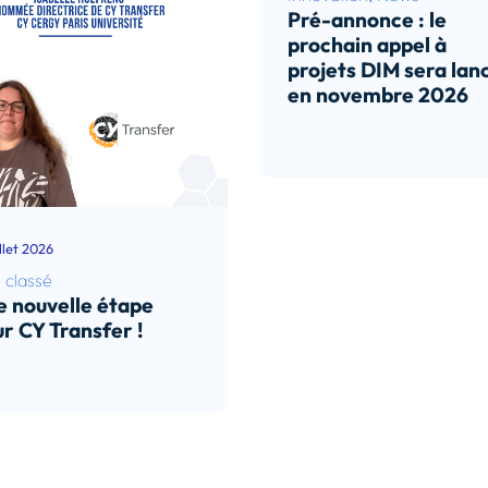
Pré-annonce : le
prochain appel à
projets DIM sera lan
en novembre 2026
Lire l’article
illet 2026
 classé
 nouvelle étape
r CY Transfer !
e l’article