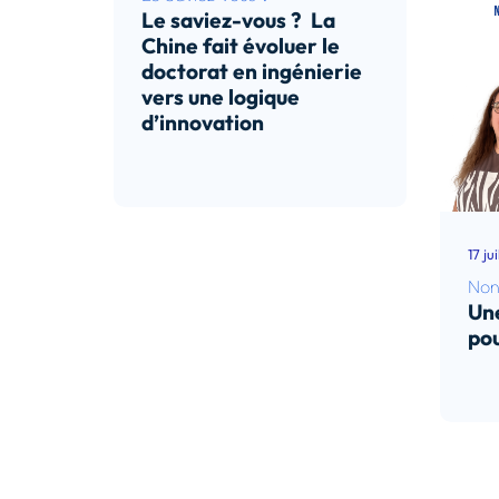
Le saviez-vous ? La
Chine fait évoluer le
doctorat en ingénierie
vers une logique
d’innovation
Lire l’article
17 ju
Non
Une
pou
Lir