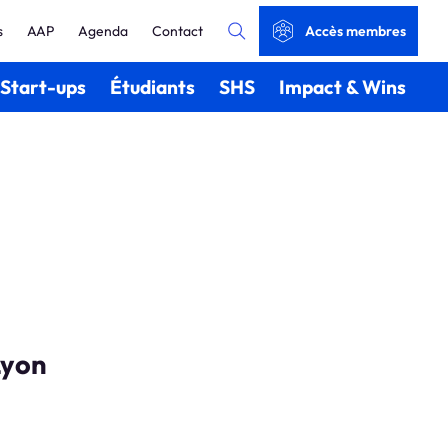
s
AAP
Agenda
Contact
Accès membres
Start-ups
Étudiants
SHS
Impact & Wins
Lyon