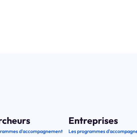
recherche
au service de
l’innova
rcheurs
Entreprises
grammes d'accompagnement
Les programmes d'accompagn