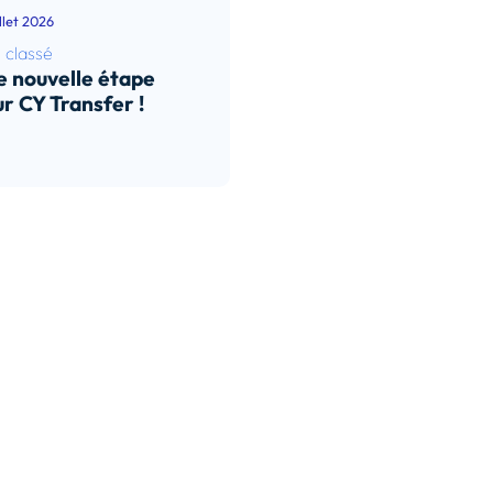
illet 2026
 classé
 nouvelle étape
r CY Transfer !
e l’article