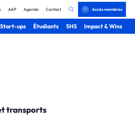
s
AAP
Agenda
Contact
Accès membres
Start-ups
Étudiants
SHS
Impact & Wins
et transports