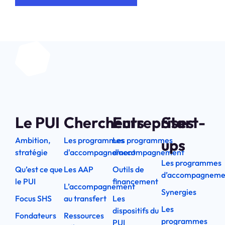
Le PUI
Chercheurs
Entreprises
Start-
Ambition,
Les programmes
Les programmes
ups
stratégie
d'accompagnement
d'accompagnement
Les programmes
Qu’est ce que
Les AAP
Outils de
d’accompagneme
le PUI
financement
L’accompagnement
Synergies
Focus SHS
au transfert
Les
Les
dispositifs du
Fondateurs
Ressources
programmes
PUI