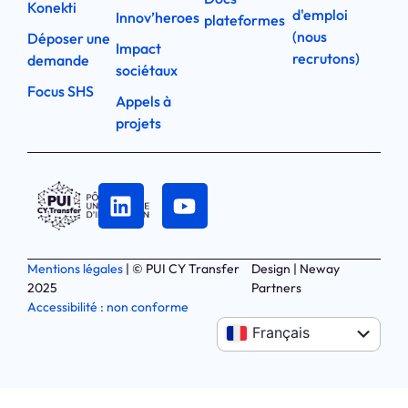
Konekti
d'emploi
Innov’heroes
plateformes
(nous
Déposer une
Impact
recrutons)
demande
sociétaux
Focus SHS
Appels à
projets
Mentions légales
| © PUI CY Transfer
Design | Neway
2025
Partners
Accessibilité : non conforme
Anglais
Français