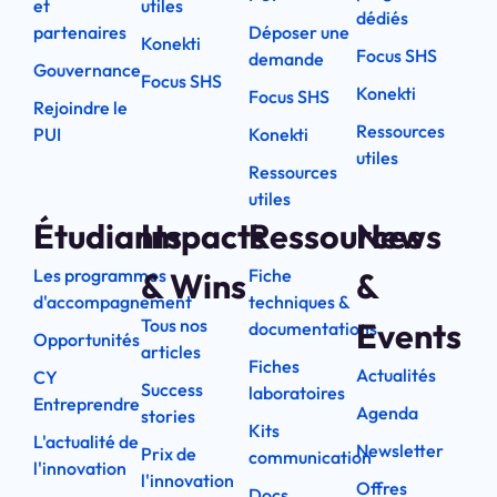
et
utiles
dédiés
partenaires
Déposer une
Konekti
Focus SHS
demande
Gouvernance
Focus SHS
Konekti
Focus SHS
Rejoindre le
Ressources
PUI
Konekti
utiles
Ressources
utiles
Étudiants
Impacts
Ressources
News
Les programmes
Fiche
& Wins
&
d'accompagnement
techniques &
Tous nos
Events
documentations
Opportunités
articles
Fiches
Actualités
CY
Success
laboratoires
Entreprendre
Agenda
stories
Kits
L'actualité de
Newsletter
Prix de
communication
l'innovation
l'innovation
Offres
Docs