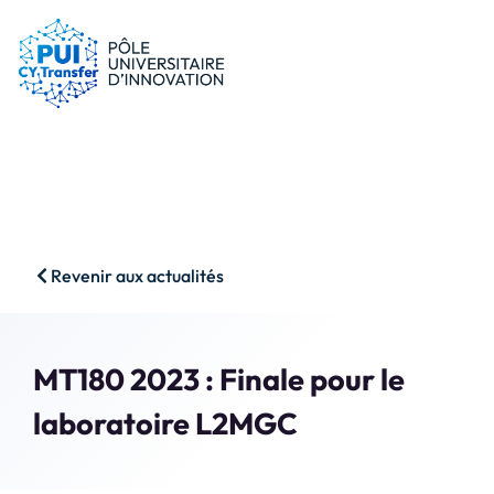
le PUI
Conseils & dispositifs
Entreprises
Nos ressources
Chercheurs
Actualités
Start-ups
AAP
Étudiants
Agenda
SHS
Contact
Revenir aux actualités
Impact & Wins
Rechercher
Accès membres
MT180 2023 : Finale pour le
laboratoire L2MGC