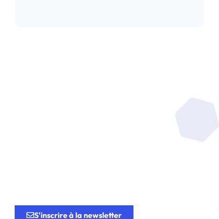
Lire l’article
Soyez au coeur de la
recherche
au service de
l’innovation.
S'inscrire à la newsletter