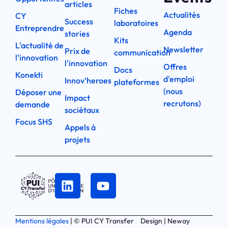
articles
Fiches
Actualités
CY
Success
laboratoires
Entreprendre
Agenda
stories
Kits
L'actualité de
Newsletter
Prix de
communication
l'innovation
l'innovation
Offres
Docs
Konekti
d'emploi
Innov’heroes
plateformes
(nous
Déposer une
Impact
recrutons)
demande
sociétaux
Focus SHS
Appels à
projets
Mentions légales
| © PUI CY Transfer
Design | Neway