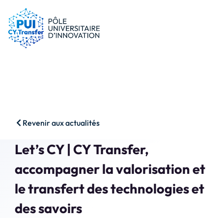
le PUI
Conseils & dispositifs
Entreprises
Nos ressources
Chercheurs
Actualités
Start-ups
AAP
Étudiants
Agenda
SHS
Contact
Revenir aux actualités
Impact & Wins
Rechercher
Let’s CY | CY Transfer,
Accès membres
accompagner la valorisation et
le transfert des technologies et
des savoirs