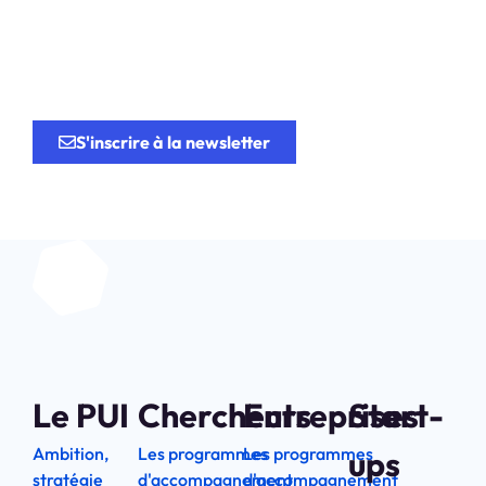
Soyez au coeur de la
recherche
au service de
l’innovation.
S'inscrire à la newsletter
Le PUI
Chercheurs
Entreprises
Start-
Ambition,
Les programmes
Les programmes
ups
stratégie
d'accompagnement
d'accompagnement