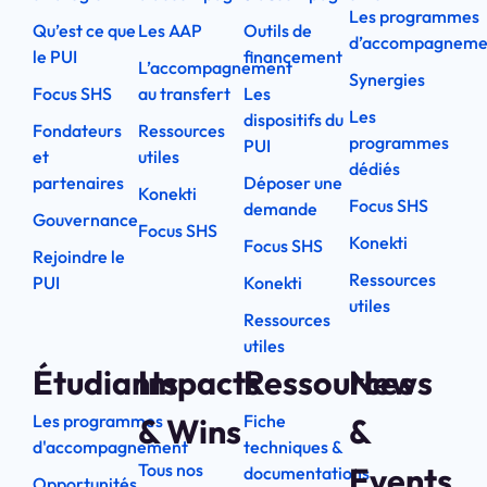
Les programmes
Qu’est ce que
Les AAP
Outils de
d’accompagneme
le PUI
financement
L’accompagnement
Synergies
Focus SHS
au transfert
Les
Les
dispositifs du
Fondateurs
Ressources
programmes
PUI
et
utiles
dédiés
partenaires
Déposer une
Konekti
Focus SHS
demande
Gouvernance
Focus SHS
Konekti
Focus SHS
Rejoindre le
Ressources
PUI
Konekti
utiles
Ressources
utiles
Étudiants
Impacts
Ressources
News
Les programmes
Fiche
& Wins
&
d'accompagnement
techniques &
Tous nos
Events
documentations
Opportunités