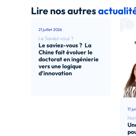
Lire nos autres
actualit
21 juillet 2026
Le Saviez-vous ?
Le saviez-vous ? La
Chine fait évoluer le
doctorat en ingénierie
vers une logique
d’innovation
Lire l’article
17 ju
Non
Une
pou