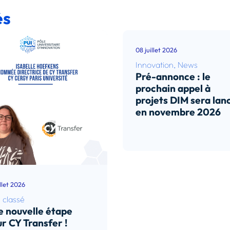
és
08 juillet 2026
Innovation
,
News
Pré-annonce : le
prochain appel à
projets DIM sera lan
en novembre 2026
Lire l’article
illet 2026
 classé
 nouvelle étape
r CY Transfer !