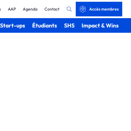
s
AAP
Agenda
Contact
Accès membres
Start-ups
Étudiants
SHS
Impact & Wins
n